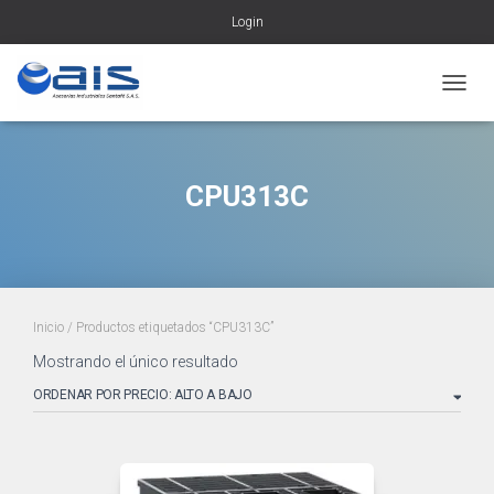
Login
CAMBI
CPU313C
Inicio
/ Productos etiquetados “CPU313C”
Mostrando el único resultado