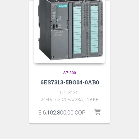
S7-300
6ES7313-5BG04-0AB0
CPU313C,
24ED/16SD/5EA/2SA, 128 KB
$
6.102.800,00
COP