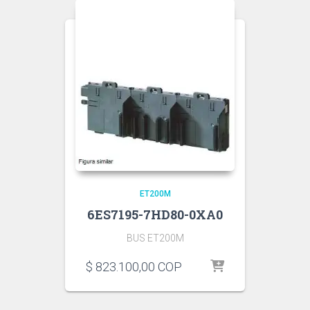
ET200M
6ES7195-7HD80-0XA0
BUS ET200M
$
823.100,00
COP