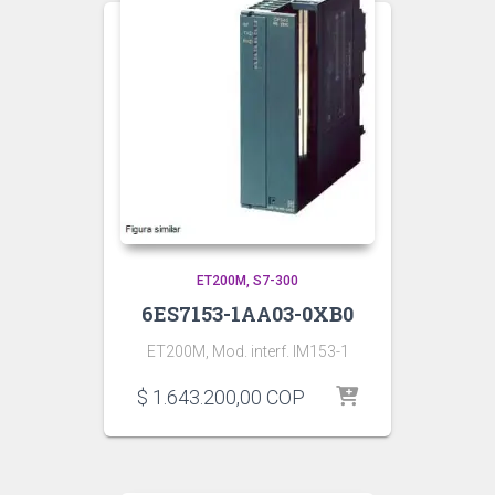
ET200M
S7-300
6ES7153-1AA03-0XB0
ET200M, Mod. interf. IM153-1
$
1.643.200,00
COP