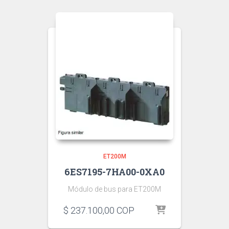
ET200M
6ES7195-7HA00-0XA0
Módulo de bus para ET200M
$
237.100,00
COP