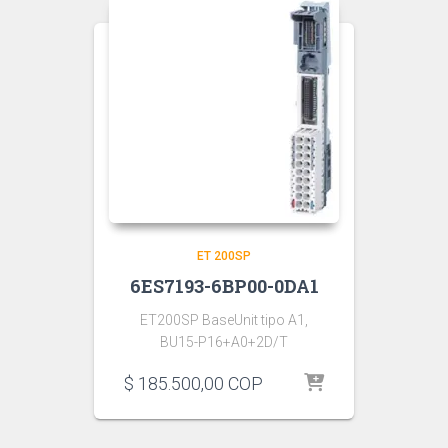
ET 200SP
6ES7193-6BP00-0DA1
ET200SP BaseUnit tipo A1,
BU15-P16+A0+2D/T
$
185.500,00
COP