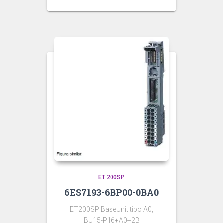
ET 200SP
6ES7193-6BP00-0BA0
ET200SP BaseUnit tipo A0,
BU15-P16+A0+2B