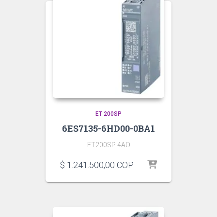
ET 200SP
6ES7135-6HD00-0BA1
ET200SP 4AO
$
1.241.500,00
COP