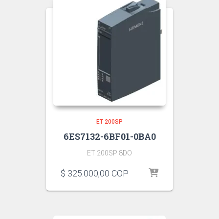
ET 200SP
6ES7132-6BF01-0BA0
ET 200SP 8DO
$
325.000,00
COP