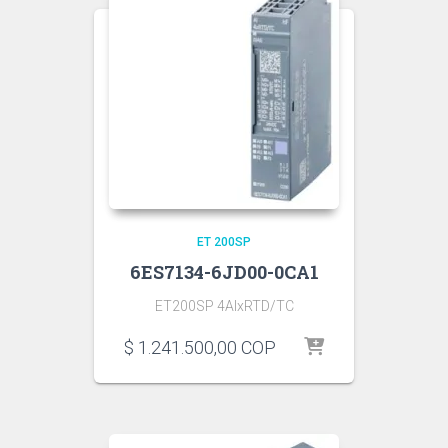
ET 200SP
6ES7134-6JD00-0CA1
ET200SP 4AIxRTD/TC
$
1.241.500,00
COP