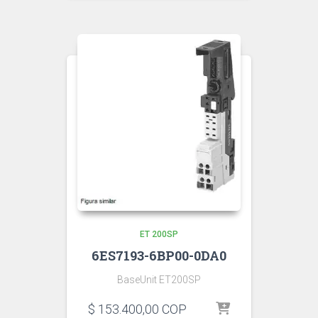
ET 200SP
6ES7193-6BP00-0DA0
BaseUnit ET200SP
$
153.400,00
COP