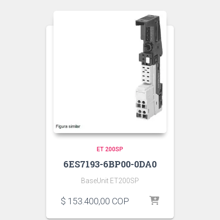
ET 200SP
6ES7193-6BP00-0DA0
BaseUnit ET200SP
$
153.400,00
COP