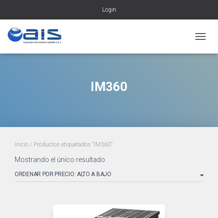
Login
CAMBI
IM360
Inicio
/ Productos etiquetados “IM360”
Mostrando el único resultado