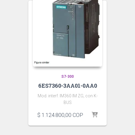
S7-300
6ES7360-3AA01-0AA0
Mod. interf. IM360 IM ZG, con K-
BUS
$
1.124.800,00
COP