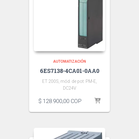
AUTOMATIZACIÓN
6ES7138-4CA01-0AA0
ET 200S, mód. de pot. PM-E,
DC24V
$
128.900,00
COP