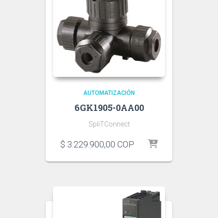
AUTOMATIZACIÓN
6GK1905-0AA00
SpliTConnect
$
3.229.900,00
COP