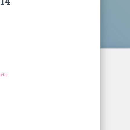
14
arter