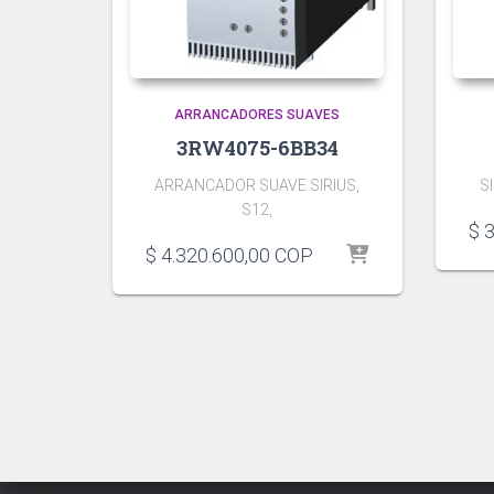
ARRANCADORES SUAVES
3RW4075-6BB34
ARRANCADOR SUAVE SIRIUS,
SI
S12,
$
3
$
4.320.600,00
COP