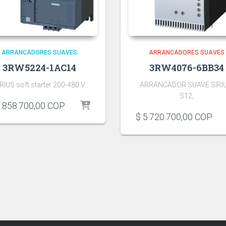
ARRANCADORES SUAVES
ARRANCADORES SUAVES
3RW5224-1AC14
3RW4076-6BB34
RIUS soft starter 200-480 V
ARRANCADOR SUAVE SIRIU
S12,
.858.700,00
COP
$
5.720.700,00
COP