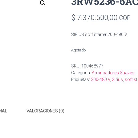
3RW5236-6AC
$
7.370.500,00
COP
SIRIUS soft starter 200-480 V
Agotado
SKU:
100468977
Categoría:
Arrancadores Suaves
Etiquetas:
200-480 V
,
Sirius
,
soft st
NAL
VALORACIONES (0)