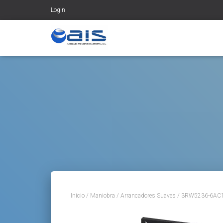
Login
Inicio
/
Maniobra
/
Arrancadores Suaves
/ 3RW5236-6AC