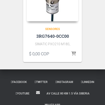
SENSORES
3RG7640-0CC00
SIMATIC PXO210 M18S,
$
0,00
COP
FACEBOOK
TWITTER
INSTAGRAM
LINKEDIN
YOUTUBE
AV CALLE 80 KM 1.5 VÍA SIBERIA