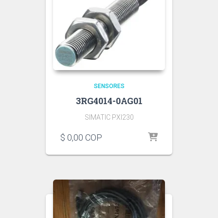
SENSORES
3RG4014-0AG01
SIMATIC PXI230
$
0,00
COP