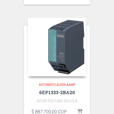
AUTOMATIZACIÓN &AMP
6EP1333-2BA20
SITOP PSU100S 24 V/5 A
$
887.700,00
COP