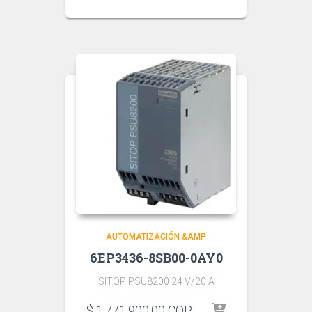
AUTOMATIZACIÓN &AMP
6EP3436-8SB00-0AY0
SITOP PSU8200 24 V/20 A
$
1.771.900,00
COP