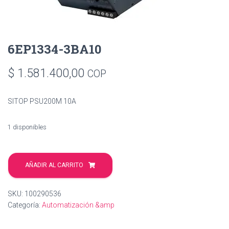
6EP1334-3BA10
$
1.581.400,00
COP
SITOP PSU200M 10A
1 disponibles
6EP1334-
3BA10
AÑADIR AL CARRITO
cantidad
SKU:
100290536
Categoría:
Automatización &amp